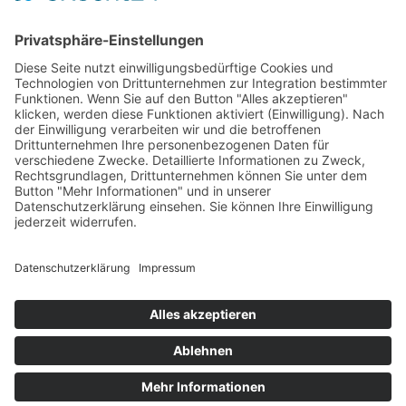
Bremer Str. 81
27211 Bassum
Tel.: 0 42 41 / 97 93 48
Fax: 0 42 41 / 97 93 49
E-Mail:
info@bobek-moebel.de
Kontakt
Impressum
Datenschutz
AGB
Widerruf