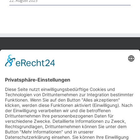
22. August 2025
Bobek Möbel-Innenausbau GmbH
Bremer Str. 81
27211 Bassum
Tel.: 0 42 41 / 97 93 48
Fax: 0 42 41 / 97 93 49
E-Mail:
info@bobek-moebel.de
Kontakt