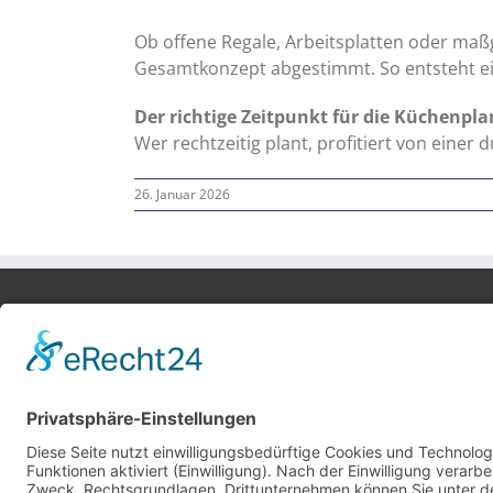
Ob offene Regale, Arbeitsplatten oder maß
Gesamtkonzept abgestimmt. So entsteht ein
Der richtige Zeitpunkt für die Küchenpla
Wer rechtzeitig plant, profitiert von eine
26. Januar 2026
Bobek Möbel-Innenausbau GmbH
Bremer Str. 81
27211 Bassum
Tel.: 0 42 41 / 97 93 48
Fax: 0 42 41 / 97 93 49