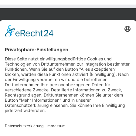
Bobek Möbel-Innenausbau GmbH
Bremer Str. 81
27211 Bassum
Tel.: 0 42 41 / 97 93 48
Fax: 0 42 41 / 97 93 49
E-Mail:
info@bobek-moebel.de
Kontakt
Impressum
Datenschutz