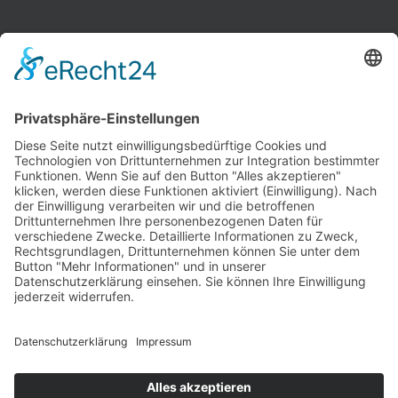
Bobek Möbel-Innenausbau GmbH
Bremer Str. 81
27211 Bassum
Tel.: 0 42 41 / 97 93 48
Fax: 0 42 41 / 97 93 49
E-Mail:
info@bobek-moebel.de
Kontakt
Impressum
Datenschutz
AGB